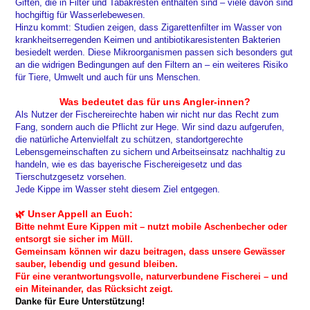
Giften, die in Filter und Tabakresten enthalten sind – viele davon sind
hochgiftig für Wasserlebewesen.
Hinzu kommt: Studien zeigen, dass Zigarettenfilter im Wasser von
krankheitserregenden Keimen und antibiotikaresistenten Bakterien
besiedelt werden. Diese Mikroorganismen passen sich besonders gut
an die widrigen Bedingungen auf den Filtern an – ein weiteres Risiko
für Tiere, Umwelt und auch für uns Menschen.
Was bedeutet das für uns Angler-innen?
Als Nutzer der Fischereirechte haben wir nicht nur das Recht zum
Fang, sondern auch die Pflicht zur Hege. Wir sind dazu aufgerufen,
die natürliche Artenvielfalt zu schützen, standortgerechte
Lebensgemeinschaften zu sichern und Arbeitseinsatz nachhaltig zu
handeln, wie es das bayerische Fischereigesetz und das
Tierschutzgesetz vorsehen.
Jede Kippe im Wasser steht diesem Ziel entgegen.
🌿 Unser Appell an Euch:
Bitte nehmt Eure Kippen mit
– nutzt mobile Aschenbecher oder
entsorgt sie sicher im Müll.
Gemeinsam können wir dazu beitragen, dass unsere Gewässer
sauber, lebendig und gesund bleiben.
Für eine verantwortungsvolle, naturverbundene Fischerei – und
ein Miteinander, das Rücksicht zeigt.
Danke für Eure Unterstützung!